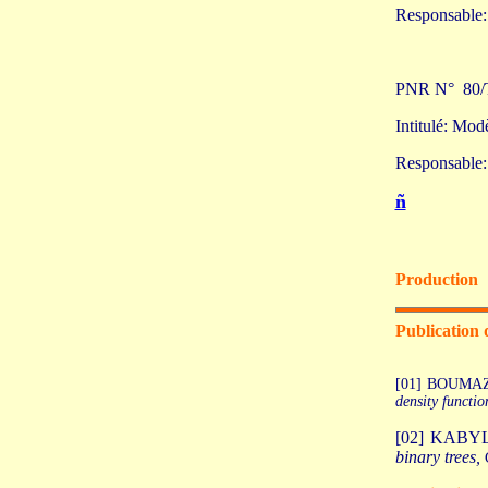
Responsabl
PNR N° 80/
Intitulé: Modè
Responsable
ñ
Production
Publication 
[01] BOUMAZ
density functio
[02] KABYL
binary trees,