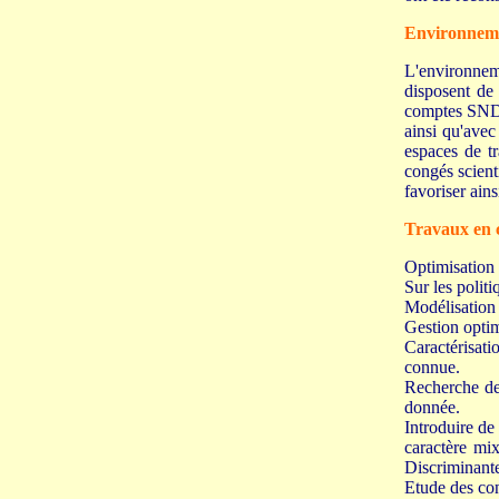
Environneme
L'environnem
disposent de
comptes SNDL,
ainsi qu'avec
espaces de tr
congés scienti
favoriser ain
Travaux en 
Optimisation 
Sur les polit
Modélisation e
Gestion optim
Caractérisati
connue.
Recherche de
donnée.
Introduire de
caractère mi
Discriminante
Etude des con