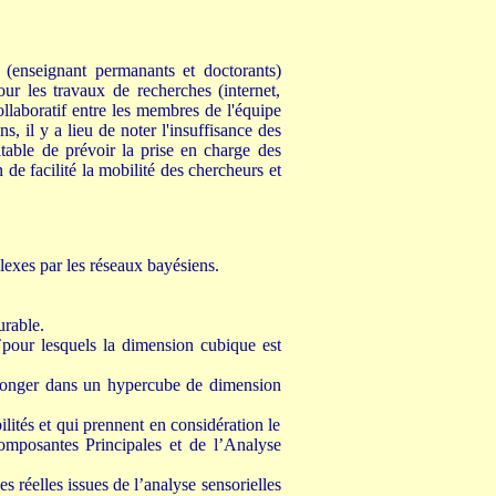
e (enseignant permanants et doctorants)
ur les travaux de recherches (internet,
llaboratif entre les membres de l'équipe
 il y a lieu de noter l'insuffisance des
aitable de prévoir la prise en charge des
n de facilité la mobilité des chercheurs et
exes par les réseaux bayésiens.
urable.
 `pour lesquels la dimension cubique est
longer dans un hypercube de dimension
ilités et qui prennent en considération le
omposantes Principales et de l’Analyse
 réelles issues de l’analyse sensorielles