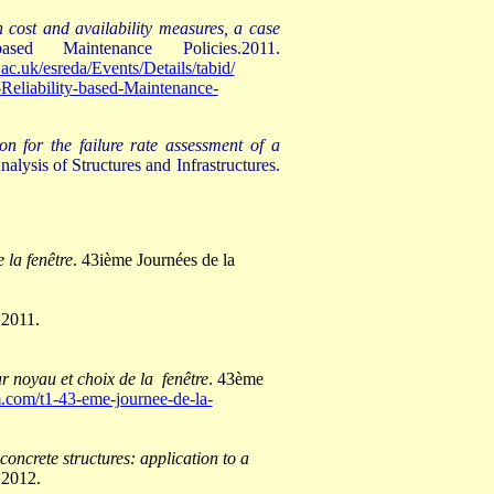
 cost and availability measures, a case
d Maintenance Policies.2011.
c.uk/esreda/Events/Details/tabid/
Reliability-based-Maintenance-
n for the failure rate assessment of a
ysis of Structures and Infrastructures.
 la fenêtre
. 43ième Journées de la
 2011.
r noyau et choix de la fenêtre
. 43ème
um.com/t1-43-eme-journee-de-la-
concrete structures: application to a
 2012.