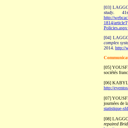
[03] LAGG
study
. 41s
http://webca
1814/article
Policies.as
[04] LAGG
complex syst
2014.
http:/
Communicati
[05] YOUSFI
sociétés franc
[06] KABYL
http://evento
[07] YOUSFI
journées de l
statistique-sf
[08] LAGG
repaired Bri