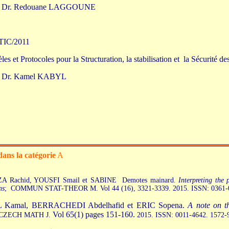
e: Dr. Redouane LAGGOUNE
TIC/2011
les et Protocoles pour la Structuration, la stabilisation et la Sécurité de
: Dr. Kamel KABYL
dans la catégorie
A
A Rachid, YOUSFI Smail et SABINE Demotes mainard.
Interpreting the 
ns
;
COMMUN STAT-THEOR M.
Vol 44 (16), 3321-3339. 2015. ISSN: 0361
 Kamal, BERRACHEDI Abdelhafid et ERIC Sopena.
A note on t
Vol 65(1) pages 151-160.
CZECH MATH J.
2015. ISSN: 0011-4642. 1572-