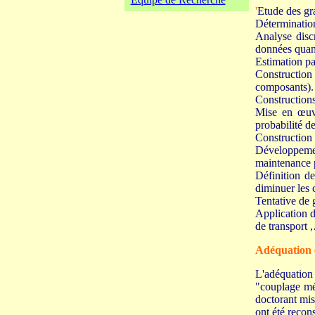
'
Etude des gr
Détermination
Analyse disc
données quanti
Estimation pa
Construction 
composants).
Constructions
Mise en œuvr
probabilité d
Construction 
Développemen
maintenance 
Définition de
diminuer les 
Tentative de 
Application d
de transport 
Adéquation e
L'adéquation 
"couplage méc
doctorant mis
ont été recons