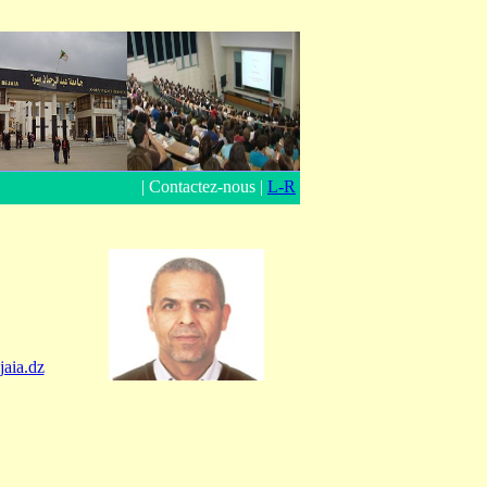
|
Contactez-nous
|
L-R
aia.dz