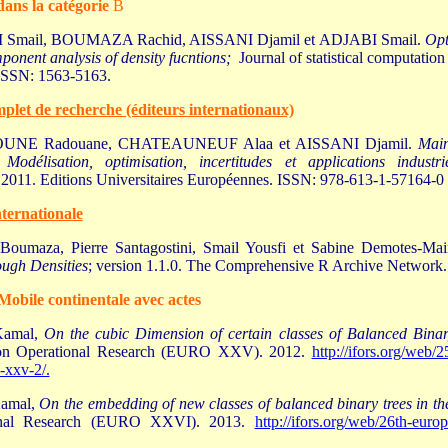
dans la catégorie
B
 Smail, BOUMAZA Rachid, AISSANI Djamil et ADJABI Smail.
Opt
ponent analysis of density fucntions;
Journal of statistical computation
ISSN: 1563-5163.
let de recherche (éditeurs internationaux)
UNE Radouane, CHATEAUNEUF Alaa et AISSANI Djamil.
Main
Modélisation, optimisation, incertitudes et applications industrie
2011. Editions Universitaires Européennes. ISSN: 978-613-1-57164-0
nternationale
Boumaza, Pierre Santagostini, Smail Yousfi et Sabine Demotes-Ma
ough Densities
; version 1.1.0. The Comprehensive R Archive Network
obile continentale avec actes
Kamal,
On the cubic Dimension of certain classes of Balanced Binar
on Operational Research (EURO XXV). 2012.
http://ifors.org/web/
-xxv-2/.
Kamal,
On the embedding of new classes of balanced binary trees in t
onal Research (EURO XXVI). 2013.
http://ifors.org/web/26th-euro