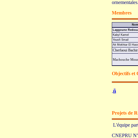
ornementales
Membres
Nom
Laggoune Redou
Kabyl Kamel
Yousfi Smail
Ait Mokhtar El Has
Cherfaoui Bachir
Machouche Moun
Objectifs et
ñ
.
Projets de 
L'équipe part
CNEPRU N°