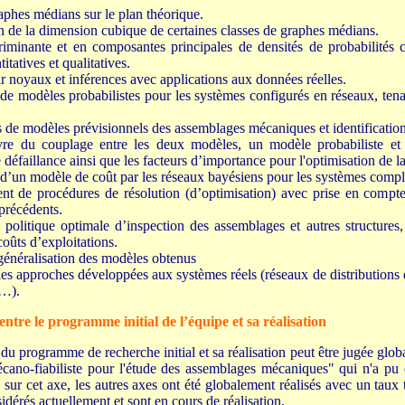
aphes médians sur le plan théorique.
 de la dimension cubique de certaines classes de graphes médians.
riminante et en composantes principales de densités de probabilités
tatives et qualitatives.
r noyaux et inférences avec applications aux données réelles.
de modèles probabilistes pour les systèmes configurés en réseaux, tena
 de modèles prévisionnels des assemblages mécaniques et identification d
e du couplage entre les deux modèles, un modèle probabiliste et 
e défaillance ainsi que les facteurs d’importance pour l'optimisation de 
d’un modèle de coût par les réseaux bayésiens pour les systèmes compl
t de procédures de résolution (d’optimisation) avec prise en compte
précédents.
 politique optimale d’inspection des assemblages et autres structures
coûts d’exploitations.
généralisation des modèles obtenus
es approches développées aux systèmes réels (réseaux de distributions de
,…).
ntre le programme initial de l’équipe et sa réalisation
du programme de recherche initial et sa réalisation peut être jugée glob
ano-fiabiliste pour l'étude des assemblages mécaniques" qui n'a pu êt
 sur cet axe, les autres axes ont été globalement réalisés avec un taux t
idérés actuellement et sont en cours de réalisation,