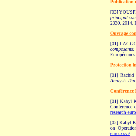
Publication 
[03] YOUSFI
principal com
2330. 2014. 
Ouvrage comp
[01] LAGGO
composants: 
Européennes 
Protection i
[01] Rachid 
Analysis Thr
Conférence M
[01] Kabyl 
Conference 
research-euro
[02] Kabyl 
on Operati
euro-xxvi/