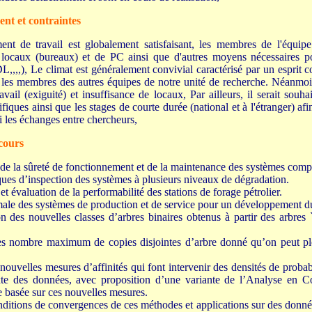
nt et contraintes
ent de travail est globalement satisfaisant, les membres de l'équip
 locaux (bureaux) et de PC ainsi que d'autres moyens nécessaires po
,,,), Le climat est généralement convivial caractérisé par un esprit co
 les membres des autres équipes de notre unité de recherche. Néanmoins,
avail (exiguité) et insuffisance de locaux, Par ailleurs, il serait souh
fiques ainsi que les stages de courte durée (national et à l'étranger) afi
si les échanges entre chercheurs,
cours
de la sûreté de fonctionnement et de la maintenance des systèmes compl
iques d’inspection des systèmes à plusieurs niveaux de dégradation.
t évaluation de la performabilité des stations de forage pétrolier.
ale des systèmes de production et de service pour un développement d
on des nouvelles classes d’arbres binaires obtenus à partir des arbres
s nombre maximum de copies disjointes d’arbre donné qu’on peut p
 nouvelles mesures d’affinités qui font intervenir des densités de probab
xte des données, avec proposition d’une variante de l’Analyse en C
 basée sur ces nouvelles mesures.
ditions de convergences de ces méthodes et applications sur des données