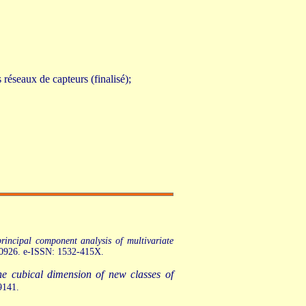
s réseaux de capteurs (finalisé);
principal component analysis of multivariate
-0926. e-ISSN: 1532-415X.
he cubical dimension of new classes of
9141.