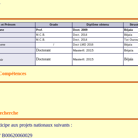
.
 et Prénom
Grade
Diplôme obtenu
Struc
ane
Prof.
Doct. 2009
Béjaïa
M.C.B.
Doct. 2014
Béjaïa
M.C.B.
Doct. 2014
Tizi Ouzou
sene
/
Doct LMD 2016
Béjaïa
Doctorant
MasterII. 2015
Béjaïa
Doctorant
Béjaïa
ir
MasterII. 2015
 Compétences
Recherche
icipe aux projets nationaux suivants :
 B00620060029