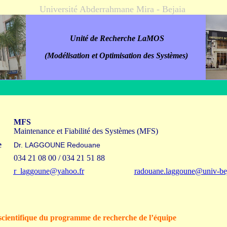
Université Abderrahmane Mira - Bejaia
Unité de Recherche LaMOS
(Modélisation et Optimisation des Systèmes)
MFS
Maintenance et Fiabilité des Systèmes (MFS)
e
Dr. LAGGOUNE Redouane
034 21 08 00 / 034 21 51 88
r_laggoune@yahoo.fr
radouane.laggoune@univ-bej
scientifique du programme de recherche de l’équipe