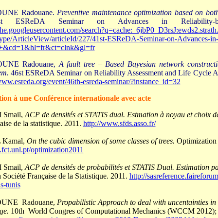
OUNE Radouane.
Preventive maintenance optimization based on both
t ESReDA Seminar on Advances in Reliability-base
che.googleusercontent.com/search?q=cache:_6jbP0_D3rsJ:ewds2.strath.a
Type/ArticleView/articleId/227/41st-ESReDA-Seminar-on-Advances-in-
px+&cd=1&hl=fr&ct=clnk&gl=fr
OUNE Radouane,
A fault tree – Based Bayesian network constructio
em.
46st ESReDA Seminar on Reliability Assessment and Life Cycle Anal
/www.esreda.org/event/46th-esreda-seminar/?instance_id=32
on à une Conférence internationale avec acte
 Smail,
ACP de densités et STATIS dual. Estmation à noyau et choix de
aise de la statistique. 2011.
http://www.sfds.asso.fr/
 Kamal,
On the cubic dimension of some classes of trees.
Optimization
s.fct.unl.pt/optimization2011
 Smail,
ACP de densités de probabilités et STATIS Dual. Estimation pa
a Société Française de la Statistique. 2011.
http://sasreference.fairefor
ds-tunis
OUNE Radouane,
Propabilistic Approach to deal with uncentainties in 
dge.
10th World Congres of Computational Mechanics (WCCM 2012);